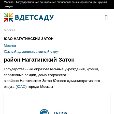
Москва · Государственные дошкольные образовательные организации, кружки,
Skip
секции
to
content
Москва
ЮАО НАГАТИНСКИЙ ЗАТОН
Москва
Южный административный округ
район Нагатинский Затон
Государственные образовательные учреждения, кружки,
спортивные секции, дома творчества
в районе Нагатинском Затон Южного административного
округа (
ЮАО
) города Москвы