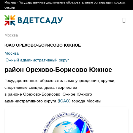
Москва · Государственные дошкольные образовательные организации, кружки,
Skip
секции
to
content
Москва
ЮАО ОРЕХОВО-БОРИСОВО ЮЖНОЕ
Москва
Южный административный округ
район Орехово-Борисово Южное
Государственные образовательные учреждения, кружки,
спортивные секции, дома творчества
в районе Орехово-Борисово Южное Южного
административного округа (
ЮАО
) города Москвы