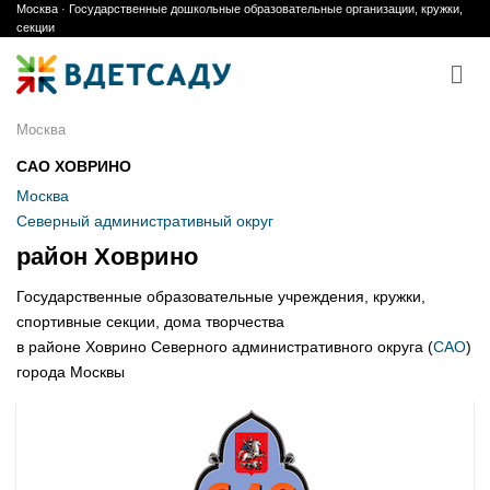
Москва · Государственные дошкольные образовательные организации, кружки,
Skip
секции
to
content
Москва
САО ХОВРИНО
Москва
Северный административный округ
район Ховрино
Государственные образовательные учреждения, кружки,
спортивные секции, дома творчества
в районе Ховрино Северного административного округа (
САО
)
города Москвы