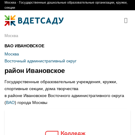
Москва · Государственные дошкольные образовательные организации, кружки,
Skip
секции
to
content
Москва
ВАО ИВАНОВСКОЕ
Москва
Восточный административный округ
район Ивановское
Государственные образовательные учреждения, кружки,
спортивные секции, дома творчества
в районе Ивановское Восточного административного округа
(
ВАО
) города Москвы