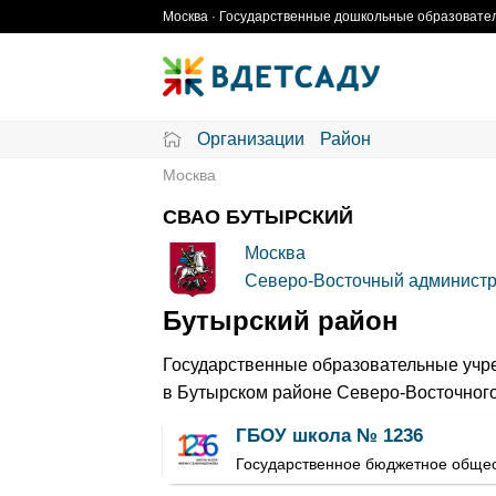
Skip
Москва · Государственные дошкольные образовател
to
content
Организации
Район
Москва
СВАО БУТЫРСКИЙ
Москва
Северо-Восточный администр
Бутырский район
Государственные образовательные учре
в Бутырском районе Северо-Восточного
ГБОУ школа № 1236
Государственное бюджетное обще