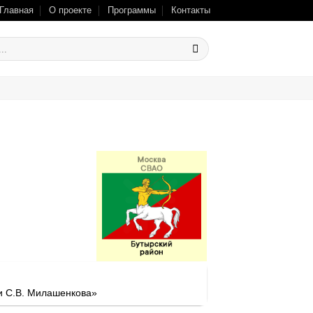
Главная
О проекте
Программы
Контакты
и С.В. Милашенкова»