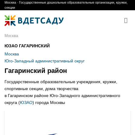
Москва · Государственные дошкольные образовательные организации, кружки,
Skip
секции
to
content
Москва
ЮЗАО ГАГАРИНСКИЙ
Москва
Юго-Западный административный округ
Гагаринский район
Государственные образовательные учреждения, кружки,
спортивные секции, дома творчества
в Гагаринском районе Юго-Западного административного
округа (
ЮЗАО
) города Москвы