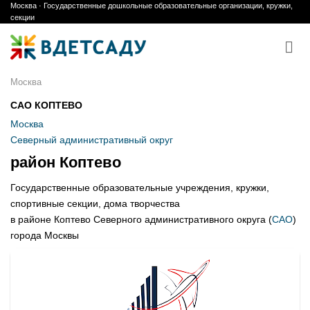
Москва · Государственные дошкольные образовательные организации, кружки,
Skip
секции
to
content
Москва
САО КОПТЕВО
Москва
Северный административный округ
район Коптево
Государственные образовательные учреждения, кружки,
спортивные секции, дома творчества
в районе Коптево Северного административного округа (
САО
)
города Москвы