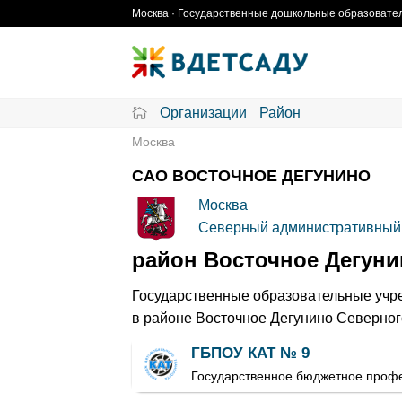
Skip
Москва · Государственные дошкольные образовател
to
content
Организации
Район
Москва
САО ВОСТОЧНОЕ ДЕГУНИНО
Москва
Северный административный 
район Восточное Дегуни
Государственные образовательные учре
в районе Восточное Дегунино Северного
ГБПОУ КАТ № 9
Государственное бюджетное профе