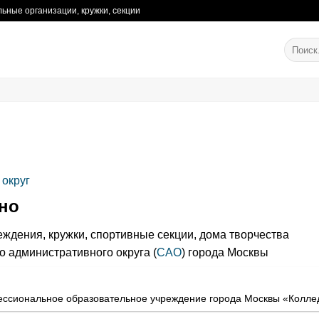
ьные организации, кружки, секции
округ
но
ждения, кружки, спортивные секции, дома творчества
 административного округа (
САО
) города Москвы
ссиональное образовательное учреждение города Москвы «Колле