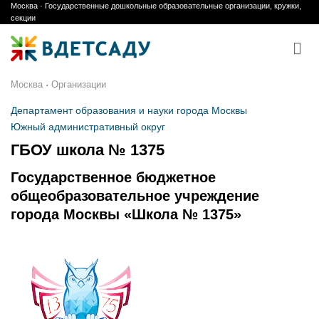
Москва · Государственные дошкольные образовательные организации, кружки,
Skip
секции
to
content
Москва
·
Организации
Департамент образования и науки города Москвы
Южный административный округ
ГБОУ школа № 1375
Государственное бюджетное
общеобразовательное учреждение
города Москвы «Школа № 1375»