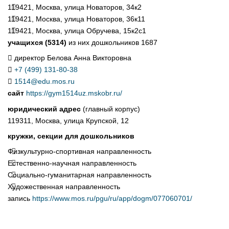
119421, Москва, улица Новаторов, 34к2
119421, Москва, улица Новаторов, 36к11
119421, Москва, улица Обручева, 15к2с1
учащихся (5314)
из них дошкольников 1687
директор Белова Анна Викторовна
+7 (499) 131-80-38
1514@edu.mos.ru
сайт
https://gym1514uz.mskobr.ru/
юридический адрес
(главный корпус)
119311, Москва, улица Крупской, 12
кружки, секции для дошкольников
Физкультурно-спортивная направленность
Естественно-научная направленность
Социально-гуманитарная направленность
Художественная направленность
запись
https://www.mos.ru/pgu/ru/app/dogm/077060701/