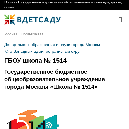
Москва · Государственные дошкольные образовательные организации, кружки,
Skip
секции
to
content
Москва
·
Организации
Департамент образования и науки города Москвы
Юго-Западный административный округ
ГБОУ школа № 1514
Государственное бюджетное
общеобразовательное учреждение
города Москвы «Школа № 1514»