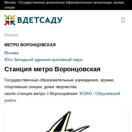
Москва · Государственные дошкольные образовательные организации, кружки,
Skip
секции
to
content
Москва
МЕТРО ВОРОНЦОВСКАЯ
Москва
Юго-Западный административный округ
Станция метро Воронцовская
Государственные образовательные учреждения, кружки,
спортивные секции, дома творчества
около станции метро
Воронцовская
ЮЗАО
·
Обручевский
район