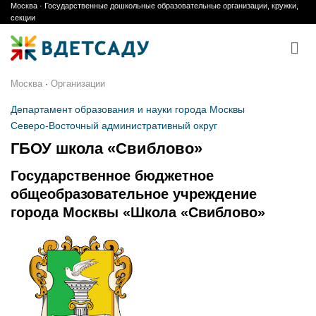
Москва · Государственные дошкольные образовательные организации, кружки,
Skip
секции
to
content
Москва
·
Организации
Департамент образования и науки города Москвы
Северо-Восточный административный округ
ГБОУ школа «Свиблово»
Государственное бюджетное
общеобразовательное учреждение
города Москвы «Школа «Свиблово»