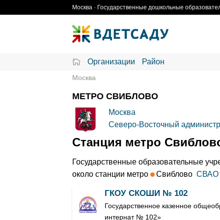
Skip
Москва · Государственные дошкольные образовател
to
content
Организации
Район
Москва
МЕТРО СВИБЛОВО
Москва
Северо-Восточный администр
Станция метро Свиблов
Государственные образовательные учре
около станции метро
Свиблово
СВАО
ГКОУ СКОШИ № 102
Государственное казенное общеоб
интернат № 102»