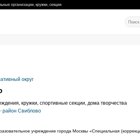
ьные организации, кружки, секции
ативный округ
о
ждения, кружки, спортивные секции, дома творчества
·
район Свиблово
разовательное учреждение города Москвы «Специальная (коррекц