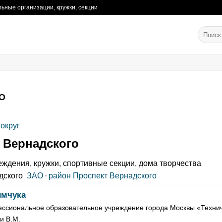
ьные организации, кружки, секции
О
округ
 Вернадского
ждения, кружки, спортивные секции, дома творчества
дского
ЗАО
·
район Проспект Вернадского
имчука
ссиональное образовательное учреждение города Москвы «Техни
и В.М.