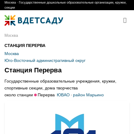
Москва · Государственные дошкольные образовательные организации, кружки,
Skip
секции
to
content
Москва
СТАНЦИЯ ПЕРЕРВА
Москва
Юго-Восточный административный округ
Станция Перерва
Государственные образовательные учреждения, кружки,
спортивные секции, дома творчества
около станции
Перерва
ЮВАО
·
район Марьино