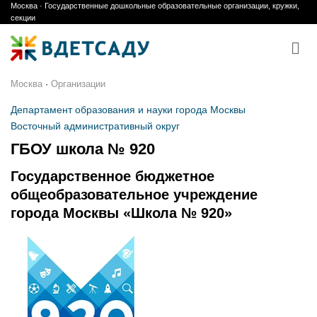
Москва · Государственные дошкольные образовательные организации, кружки,
Skip
секции
to
content
Москва
·
Организации
Департамент образования и науки города Москвы
Восточный административный округ
ГБОУ школа № 920
Государственное бюджетное
общеобразовательное учреждение
города Москвы «Школа № 920»