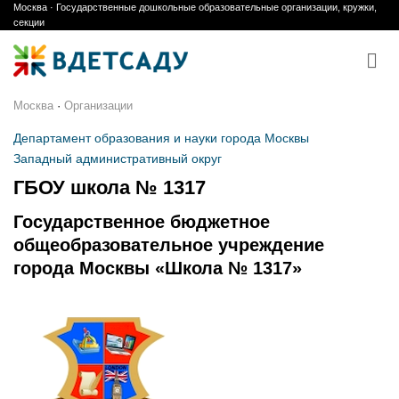
Москва · Государственные дошкольные образовательные организации, кружки,
Skip
секции
to
content
Москва
·
Организации
Департамент образования и науки города Москвы
Западный административный округ
ГБОУ школа № 1317
Государственное бюджетное
общеобразовательное учреждение
города Москвы «Школа № 1317»