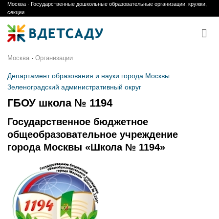
Москва · Государственные дошкольные образовательные организации, кружки,
Skip
секции
to
content
Москва
·
Организации
Департамент образования и науки города Москвы
Зеленоградский административный округ
ГБОУ школа № 1194
Государственное бюджетное
общеобразовательное учреждение
города Москвы «Школа № 1194»