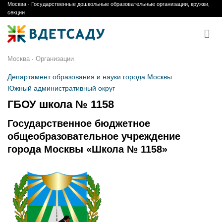
Москва · Государственные дошкольные образовательные организации, кружки,
Skip
секции
to
content
Москва
·
Организации
Департамент образования и науки города Москвы
Южный административный округ
ГБОУ школа № 1158
Государственное бюджетное
общеобразовательное учреждение
города Москвы «Школа № 1158»