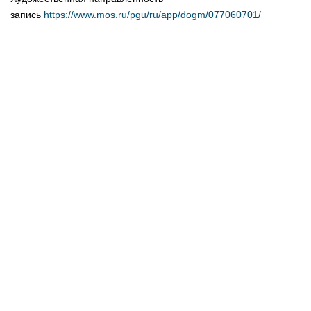
запись
https://www.mos.ru/pgu/ru/app/dogm/077060701/