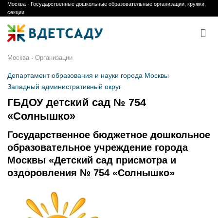
Москва · Государственные дошкольные образовательные организации, кружки,
Skip
секции
to
content
Москва
·
Организации
Департамент образования и науки города Москвы
Западный административный округ
ГБДОУ детский сад № 754
«Солнышко»
Государственное бюджетное дошкольное
образовательное учреждение города
Москвы «Детский сад присмотра и
оздоровления № 754 «Солнышко»