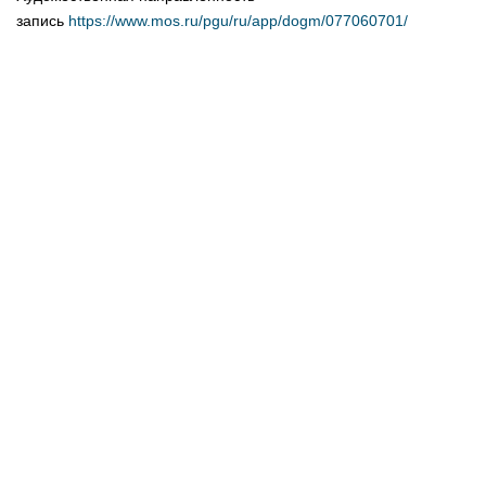
запись
https://www.mos.ru/pgu/ru/app/dogm/077060701/