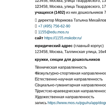
123458, Москва, улица Твардовского, 1
123458, Москва, улица Твардовского, 1
учащихся (1402)
из них дошкольников 
директор Морикова Татьяна Михайло
+7 (495) 756-62-90
1155@edu.mos.ru
сайт
https://1155.mskobr.ru/
юридический адрес
(главный корпус)
123458, Москва, Таллинская улица, 16к
кружки, секции для дошкольников
Техническая направленность
Физкультурно-спортивная направленно
Естественно-научная направленность
Социально-гуманитарная направленнос
Туристско-краеведческая направленнос
Художественная направленность
запись
https://www.mos.ru/pgu/ru/app/do