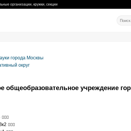
ьные организации, кружки, секции
ауки города Москвы
тивный округ
е общеобразовательное учреждение го
4
3к2