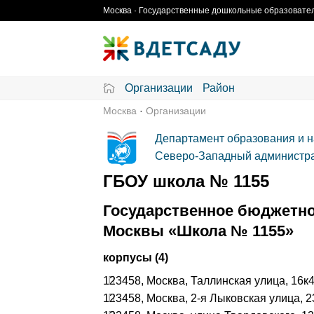
Skip
Москва · Государственные дошкольные образовател
to
content
Организации
Район
Москва
·
Организации
Департамент образования и н
Северо-Западный администра
ГБОУ школа № 1155
Государственное бюджетно
Москвы «Школа № 1155»
корпусы (4)
123458, Москва, Таллинская улица, 16к
123458, Москва, 2-я Лыковская улица, 2