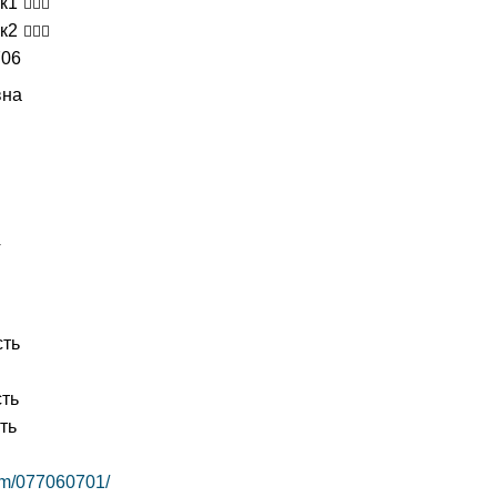
3к1
7к2
706
вна
4
сть
ть
ть
gm/077060701/