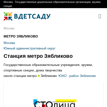
Москва · Государственные дошкольные образовательные организации, кружки,
Skip
секции
to
content
Москва
МЕТРО ЗЯБЛИКОВО
Москва
Южный административный округ
Станция метро Зябликово
Государственные образовательные учреждения, кружки,
спортивные секции, дома творчества
около станции метро
Зябликово
ЮАО
·
район Зябликово