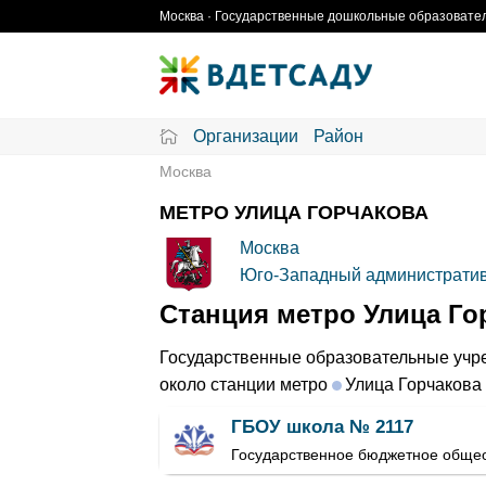
Skip
Москва · Государственные дошкольные образовател
to
content
Организации
Район
Москва
МЕТРО УЛИЦА ГОРЧАКОВА
Москва
Юго-Западный административ
Станция метро Улица Го
Государственные образовательные учре
около станции метро
Улица Горчакова
ГБОУ школа № 2117
Государственное бюджетное обще