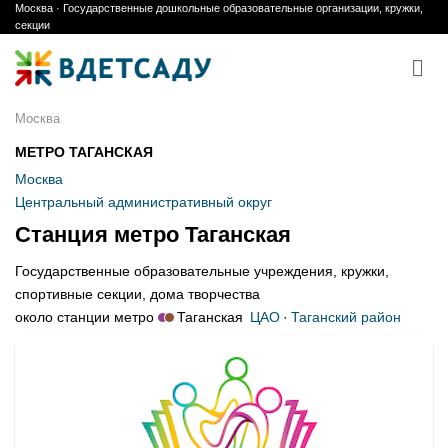
Москва · Государственные дошкольные образовательные организации, кружки,
Skip
секции
to
content
Москва
МЕТРО ТАГАНСКАЯ
Москва
Центральный административный округ
Станция метро Таганская
Государственные образовательные учреждения, кружки,
спортивные секции, дома творчества
около станции метро
Таганская
ЦАО
·
Таганский район