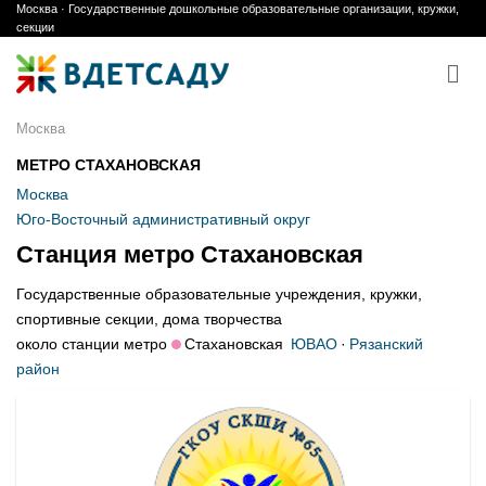
Москва · Государственные дошкольные образовательные организации, кружки,
Skip
секции
to
content
Москва
МЕТРО СТАХАНОВСКАЯ
Москва
Юго-Восточный административный округ
Станция метро Стахановская
Государственные образовательные учреждения, кружки,
спортивные секции, дома творчества
около станции метро
Стахановская
ЮВАО
·
Рязанский
район