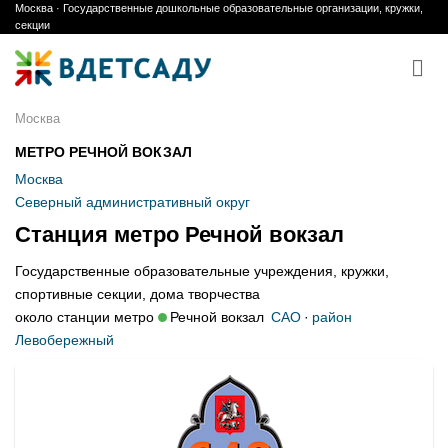
Москва · Государственные дошкольные образовательные организации, кружки,
Skip
секции
to
content
Москва
МЕТРО РЕЧНОЙ ВОКЗАЛ
Москва
Северный административный округ
Станция метро Речной вокзал
Государственные образовательные учреждения, кружки,
спортивные секции, дома творчества
около станции метро
Речной вокзал
САО
·
район
Левобережный