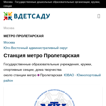
Москва · Государственные дошкольные образовательные организации, кружки,
Skip
секции
to
content
Москва
МЕТРО ПРОЛЕТАРСКАЯ
Москва
Юго-Восточный административный округ
Станция метро Пролетарская
Государственные образовательные учреждения, кружки,
спортивные секции, дома творчества
около станции метро
Пролетарская
ЮВАО
·
Южнопортовый
район