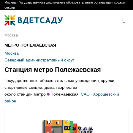
Москва · Государственные дошкольные образовательные организации, кружки,
Skip
секции
to
content
Москва
МЕТРО ПОЛЕЖАЕВСКАЯ
Москва
Северный административный округ
Станция метро Полежаевская
Государственные образовательные учреждения, кружки,
спортивные секции, дома творчества
около станции метро
Полежаевская
САО
·
Хорошёвский
район