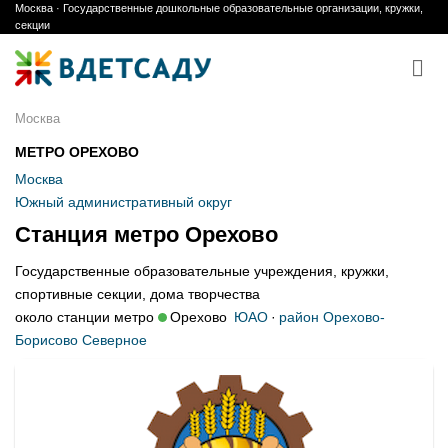
Москва · Государственные дошкольные образовательные организации, кружки,
Skip
секции
to
content
Москва
МЕТРО ОРЕХОВО
Москва
Южный административный округ
Станция метро Орехово
Государственные образовательные учреждения, кружки,
спортивные секции, дома творчества
около станции метро
Орехово
ЮАО
·
район Орехово-
Борисово Северное