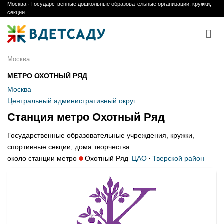
Москва · Государственные дошкольные образовательные организации, кружки,
Skip
секции
to
content
Москва
МЕТРО ОХОТНЫЙ РЯД
Москва
Центральный административный округ
Станция метро Охотный Ряд
Государственные образовательные учреждения, кружки,
спортивные секции, дома творчества
около станции метро
Охотный Ряд
ЦАО
·
Тверской район