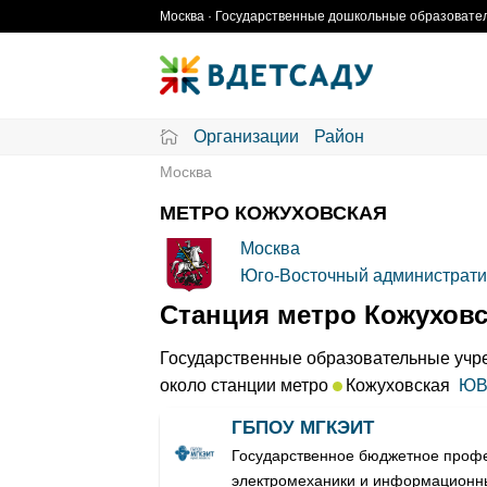
Skip
Москва · Государственные дошкольные образовател
to
content
Организации
Район
Москва
МЕТРО КОЖУХОВСКАЯ
Москва
Юго-Восточный администрати
Станция метро Кожуховс
Государственные образовательные учре
около станции метро
Кожуховская
ЮВ
ГБПОУ МГКЭИТ
Государственное бюджетное профе
электромеханики и информационн