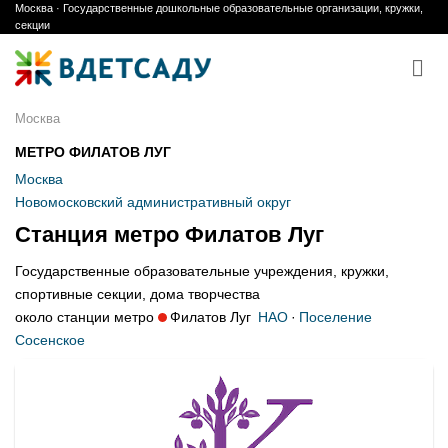
Москва · Государственные дошкольные образовательные организации, кружки,
Skip
секции
to
content
Москва
МЕТРО ФИЛАТОВ ЛУГ
Москва
Новомосковский административный округ
Станция метро Филатов Луг
Государственные образовательные учреждения, кружки,
спортивные секции, дома творчества
около станции метро
Филатов Луг
НАО
·
Поселение
Сосенское