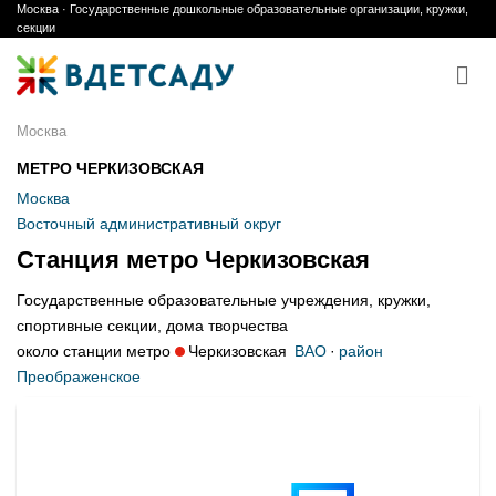
Москва · Государственные дошкольные образовательные организации, кружки,
Skip
секции
to
content
Москва
МЕТРО ЧЕРКИЗОВСКАЯ
Москва
Восточный административный округ
Станция метро Черкизовская
Государственные образовательные учреждения, кружки,
спортивные секции, дома творчества
около станции метро
Черкизовская
ВАО
·
район
Преображенское