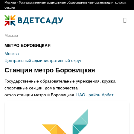
Москва · Государственные дошкольные образовательные организации, кружки,
Skip
секции
to
content
Москва
МЕТРО БОРОВИЦКАЯ
Москва
Центральный административный округ
Станция метро Боровицкая
Государственные образовательные учреждения, кружки,
спортивные секции, дома творчества
около станции метро
Боровицкая
ЦАО
·
район Арбат