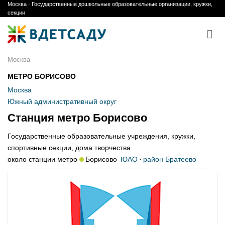
Москва · Государственные дошкольные образовательные организации, кружки,
Skip
секции
to
content
Москва
МЕТРО БОРИСОВО
Москва
Южный административный округ
Станция метро Борисово
Государственные образовательные учреждения, кружки,
спортивные секции, дома творчества
около станции метро
Борисово
ЮАО
·
район Братеево