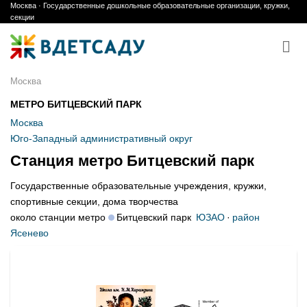
Москва · Государственные дошкольные образовательные организации, кружки,
Skip
секции
to
content
Москва
МЕТРО БИТЦЕВСКИЙ ПАРК
Москва
Юго-Западный административный округ
Станция метро Битцевский парк
Государственные образовательные учреждения, кружки,
спортивные секции, дома творчества
около станции метро
Битцевский парк
ЮЗАО
·
район
Ясенево