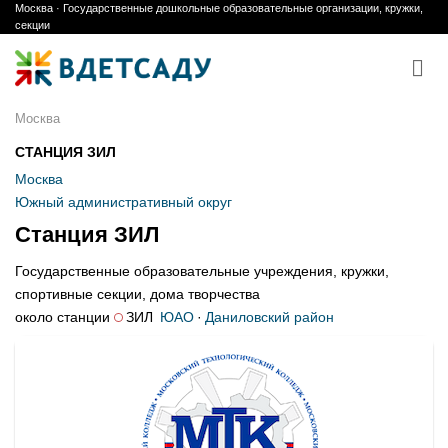
Москва · Государственные дошкольные образовательные организации, кружки,
Skip
секции
to
content
Москва
СТАНЦИЯ ЗИЛ
Москва
Южный административный округ
Станция ЗИЛ
Государственные образовательные учреждения, кружки,
спортивные секции, дома творчества
около станции
ЗИЛ
ЮАО
·
Даниловский район