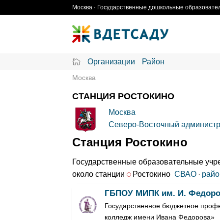
Skip
Москва · Государственные дошкольные образовател
to
content
Организации
Район
Москва
СТАНЦИЯ РОСТОКИНО
Москва
Северо-Восточный администр
Станция Ростокино
Государственные образовательные учре
около станции
Ростокино
СВАО
·
райо
ГБПОУ МИПК им. И. Федор
Государственное бюджетное профе
колледж имени Ивана Федорова»