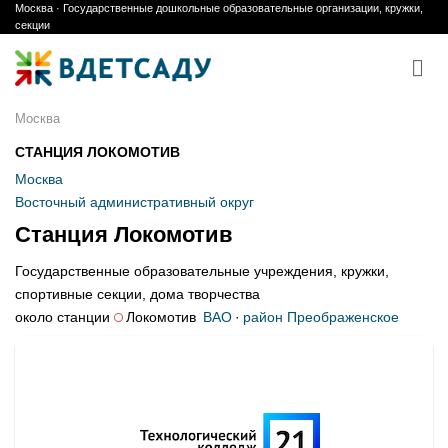
Москва · Государственные дошкольные образовательные организации, кружки,
Skip
секции
to
content
Москва
СТАНЦИЯ ЛОКОМОТИВ
Москва
Восточный административный округ
Станция Локомотив
Государственные образовательные учреждения, кружки,
спортивные секции, дома творчества
около станции
Локомотив
ВАО
·
район Преображенское