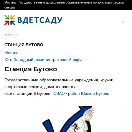
Москва · Государственные дошкольные образовательные организации, кружки,
Skip
секции
to
content
Москва
СТАНЦИЯ БУТОВО
Москва
Юго-Западный административный округ
Станция Бутово
Государственные образовательные учреждения, кружки,
спортивные секции, дома творчества
около станции
Бутово
ЮЗАО
·
район Южное Бутово